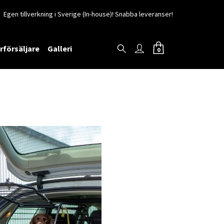
Egen tillverkning i Sverige (In-house)! Snabba leveranser!
rförsäljare
Galleri
0