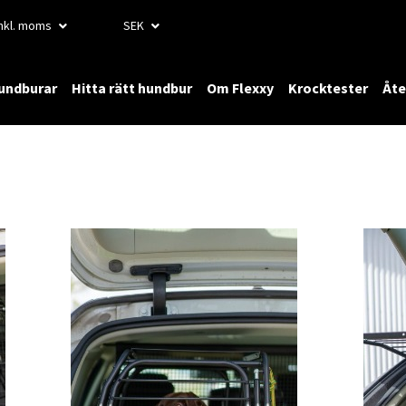
Inkl. moms
SEK
hundburar
Hitta rätt hundbur
Om Flexxy
Krocktester
Åte