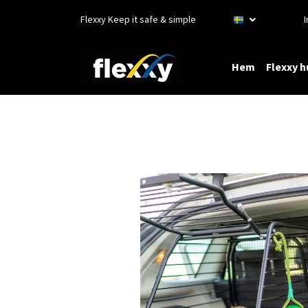
Flexxy Keep it safe & simple
Hem
Flexxy 