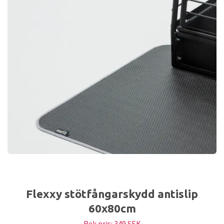
Flexxy stötfångarskydd antislip
60x80cm
Rek pris:
349 SEK