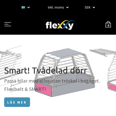
Inkl. moms
SEK
0
Smart! Tvådelad dörr
Passa bilar med eller utan tröskel i bagaget.
Flexibelt & SMART!
LÄS MER