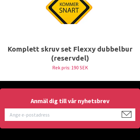
Komplett skruv set Flexxy dubbelbur
(reservdel)
Rek pris:
190 SEK
Anmäl dig till vår nyhetsbrev