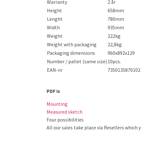
Warranty
2 år
Height
658mm
Lenght
780mm
Width
935mm
Weight
222kg
Weight with packaging
22,8kg
Packaging dimensions
960x892x129
Number / pallet (same size)
10pcs.
EAN-nr
7350135870102
PDF is
Mounting
Measured sketch
Four possibilities
All our sales take place via Resellers which 