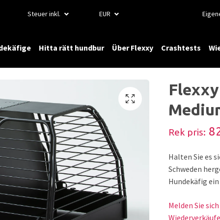
Steuer inkl.
EUR
Eigen
dekäfige
Hitta rätt hundbur
Über Flexxy
Crashtests
Wi
Flexxy
Mediu
82
Rek pris:
Halten Sie es si
Schweden herge
Hundekäfig ei
Melden Sie sic
Wiederverkäufe