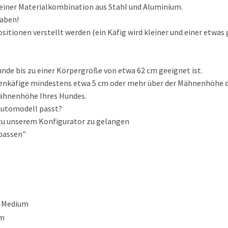
 einer Materialkombination aus Stahl und Aluminium.
haben!
sitionen verstellt werden (ein Käfig wird kleiner und einer etwas
unde bis zu einer Körpergröße von etwa 62 cm geeignet ist.
enkäfige mindestens etwa 5 cm oder mehr über der Mähnenhöhe de
 Mähnenhöhe Ihres Hundes.
 Automodell passt?
m zu unserem Konfigurator zu gelangen
 passen"
l Medium
um