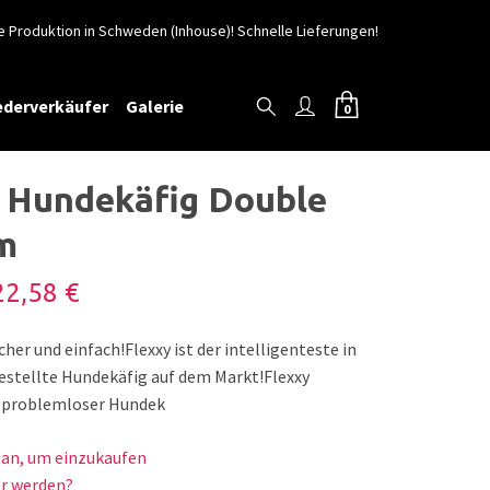
e Produktion in Schweden (Inhouse)! Schnelle Lieferungen!
ederverkäufer
Galerie
0
 Hundekäfig Double
m
2,58 €
cher und einfach!Flexxy ist der intelligenteste in
stellte Hundekäfig auf dem Markt!Flexxy
n problemloser Hundek
h an, um einzukaufen
r werden?