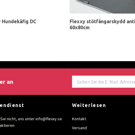
y Hundekäfig DC
Flexxy stötfångarskydd anti
60x80cm
er an
endienst
Weiterlesen
Sie nicht, uns unter
info@flexxy.se
Kontakt
aktieren
Versand