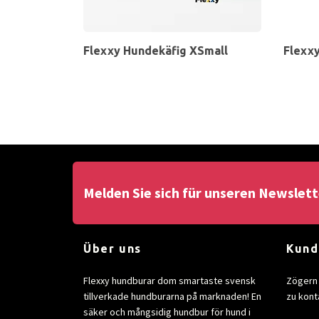
Flexxy Hundekäfig XSmall
Flexx
Melden Sie sich für unseren Newslett
Über uns
Kund
Flexxy hundburar dom smartaste svensk
Zögern 
tillverkade hundburarna på marknaden! En
zu kont
säker och mångsidig hundbur för hund i